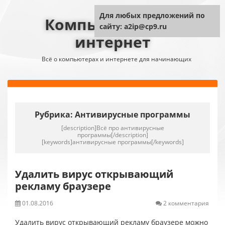
Для любых предложений по
Компьютер плюс
сайту: a2ip@cp9.ru
интернет
Всё о компьютерах и интернете для начинающих
Рубрика:
Антивирусные программы
[description]Всё про антивирусные
программы[/description]
[keywords]антивирусные программы[/keywords]
Удалить вирус открывающий
рекламу браузере
01.08.2016
2 комментария
Удалить вирус открывающий рекламу браузере можно