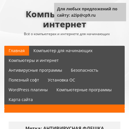
Для любых предложений по
Компьютер плюс
сайту: a2ip@cp9.ru
интернет
Всё о компьютерах и интернете для начинающих
Главная
Компьютер для начинающих
Компьютеры и интернет
Антивирусные программы
Безопасность
Полезный софт
Установка ОС
WordPress плагины
Компьютерные программы
Карта сайта
Метка:
АНТИВИРУСНАЯ ФЛЕШКА