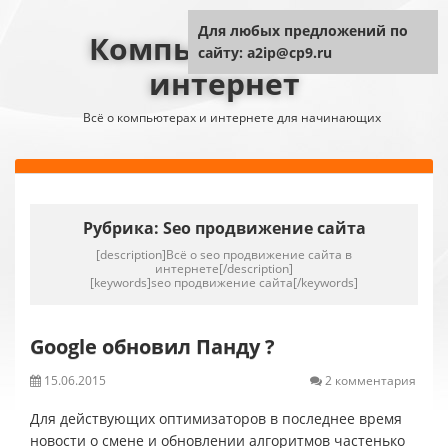
Для любых предложений по
Компьютер плюс
сайту: a2ip@cp9.ru
интернет
Всё о компьютерах и интернете для начинающих
Рубрика:
Seo продвижение сайта
[description]Всё о seo продвижение сайта в
интернете[/description]
[keywords]seo продвижение сайта[/keywords]
Google обновил Панду ?
15.06.2015
2 комментария
Для действующих оптимизаторов в последнее время
новости о смене и обновлении алгоритмов частенько