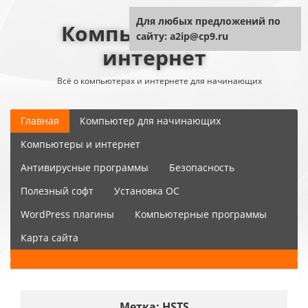
Для любых предложений по
Компьютер плюс
сайту: a2ip@cp9.ru
интернет
Всё о компьютерах и интернете для начинающих
Главная
Компьютер для начинающих
Компьютеры и интернет
Антивирусные программы
Безопасность
Полезный софт
Установка ОС
WordPress плагины
Компьютерные программы
Карта сайта
Метка:
HSTS