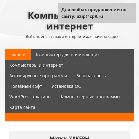
Для любых предложений по
Компьютер плюс
сайту: a2ip@cp9.ru
интернет
Всё о компьютерах и интернете для начинающих
Главная
Компьютер для начинающих
Компьютеры и интернет
Антивирусные программы
Безопасность
Полезный софт
Установка ОС
WordPress плагины
Компьютерные программы
Карта сайта
Метка:
ХАКЕРЫ