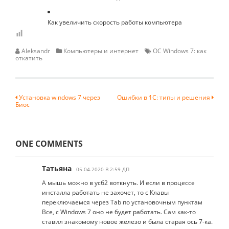
Как увеличить скорость работы компьютера
Aleksandr
Компьютеры и интернет
ОС Windows 7: как
откатить
Навигация
Установка windows 7 через
Ошибки в 1С: типы и решения
Биос
по
записям
ONE COMMENTS
Татьяна
05.04.2020 В 2:59 ДП
А мышь можно в усб2 воткнуть. И если в процессе
инсталла работать не захочет, то с Клавы
переключаемся через Tab по установочным пунктам
Все, с Windows 7 оно не будет работать. Сам как-то
ставил знакомому новое железо и была старая ось 7-ка.