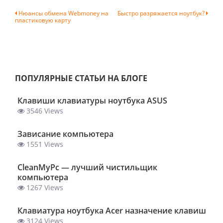
Навигация
Нюансы обмена Webmoney на
Быстро разряжается ноутбук?
пластиковую карту
по
записям
ПОПУЛЯРНЫЕ СТАТЬИ НА БЛОГЕ
Клавиши клавиатуры ноутбука ASUS
3546 Views
Зависание компьютера
1551 Views
ClеanMyPc — лучший чистильщик
компьютера
1267 Views
Клавиатура ноутбука Acer назначение клавиш
3124 Views