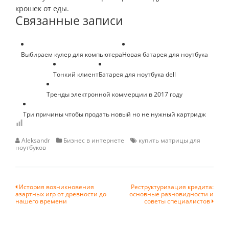
крошек от еды.
Связанные записи
Выбираем кулер для компьютера
Новая батарея для ноутбука
Тонкий клиент
Батарея для ноутбука dell
Тренды электронной коммерции в 2017 году
Три причины чтобы продать новый но не нужный картридж
Aleksandr
Бизнес в интернете
купить матрицы для
ноутбуков
Навигация
История возникновения
Реструктуризация кредита:
азартных игр от древности до
основные разновидности и
по
нашего времени
советы специалистов
записям