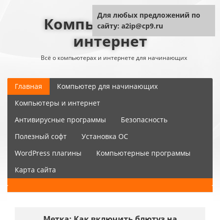
Для любых предложений по
Компьютер плюс
сайту: a2ip@cp9.ru
интернет
Всё о компьютерах и интернете для начинающих
Главная
Компьютер для начинающих
Компьютеры и интернет
Антивирусные программы
Безопасность
Полезный софт
Установка ОС
WordPress плагины
Компьютерные программы
Карта сайта
Метка:
Как включить блютуз на