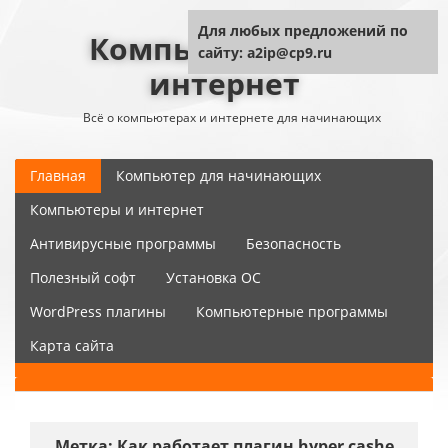
Для любых предложений по
Компьютер плюс
сайту: a2ip@cp9.ru
интернет
Всё о компьютерах и интернете для начинающих
Главная
Компьютер для начинающих
Компьютеры и интернет
Антивирусные программы
Безопасность
Полезный софт
Установка ОС
WordPress плагины
Компьютерные программы
Карта сайта
Метка:
Как работает плагин hyper cashe