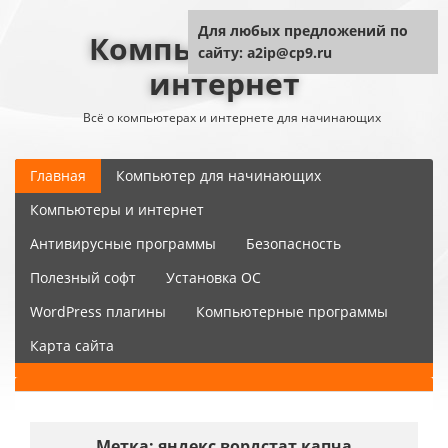
Для любых предложений по
Компьютер плюс
сайту: a2ip@cp9.ru
интернет
Всё о компьютерах и интернете для начинающих
Главная
Компьютер для начинающих
Компьютеры и интернет
Антивирусные программы
Безопасность
Полезный софт
Установка ОС
WordPress плагины
Компьютерные программы
Карта сайта
Метка:
яндекс вордстат капча