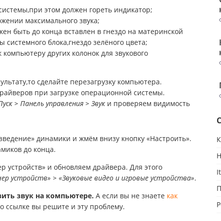
истемы,при этом должен гореть индикатор;
ожении максимального звука;
ен быть до конца вставлен в гнездо на материнской
ы системного блока,гнездо зелёного цвета;
 компьютеру других колонок для звукового
ультату,то сделайте перезагрузку компьютера.
драйверов при загрузке операционной системы.
Пуск > Панель управления > Звук
и проверяем видимость
зведение» динамики и жмём внизу кнопку «Настроить».
К
амиков до конца.
Н
ер устройств» и обновляем драйвера. Для этого
I
ер устройств» > «Звуковые видео и игровые устройства»
.
П
вить звук на компьютере.
А если вы не знаете
как
Р
по ссылке вы решите и эту проблему.