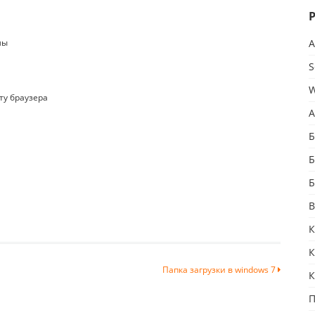
мы
A
S
W
ту браузера
А
Б
Б
Б
В
К
К
Папка загрузки в windows 7
К
П