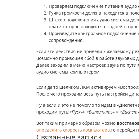
Проверяем подключение питания аудио с
Ручка громкости должна находится в пол
Штекер подключения аудио системы долж
плате которое находится с задней сторон
Произведите контрольное подключение к
сопровождения.
Если эти действия не привели к желаемому рез
Возможно произошёл сбой в работе звуковых 
Далее заходим в меню настроек звука по пути:
аудио системы компьютером.
Если да,то щелчком ЛКМ активируем «Воспрои
После чего проходим весь путь настройки дин
Ну а если и это не помогло то идём в «Диспетч
проходим путь:
«Пуск»> «Выполнить» > «Диспетч
Вот таким примерно образом можно
восстано
определить скорость компьютера
,то перейдя 
Связанные записи