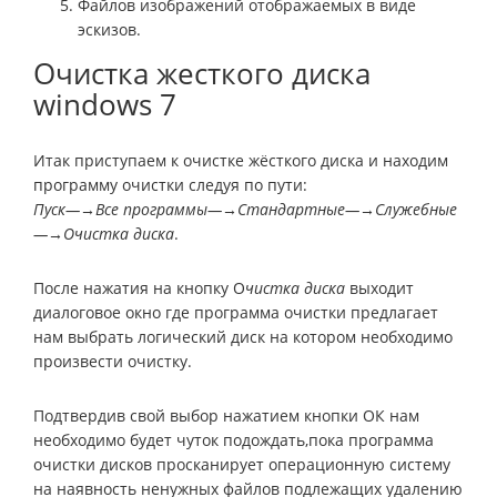
Файлов изображений отображаемых в виде
эскизов.
Очистка жесткого диска
windows 7
Итак приступаем к очистке жёсткого диска и находим
программу очистки следуя по пути:
Пуск—→Все программы—→Стандартные—→Служебные
—→Очистка диска
.
После нажатия на кнопку О
чистка диска
выходит
диалоговое окно где программа очистки предлагает
нам выбрать логический диск на котором необходимо
произвести очистку.
Подтвердив свой выбор нажатием кнопки ОК нам
необходимо будет чуток подождать,пока программа
очистки дисков просканирует операционную систему
на наявность ненужных файлов подлежащих удалению