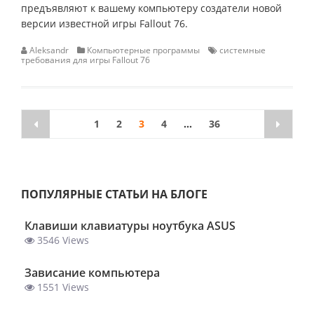
предъявляют к вашему компьютеру создатели новой
версии известной игры Fallout 76.
Aleksandr
Компьютерные программы
системные
требования для игры Fallout 76
Навигация
1
2
3
4
...
36
по
записям
ПОПУЛЯРНЫЕ СТАТЬИ НА БЛОГЕ
Клавиши клавиатуры ноутбука ASUS
3546 Views
Зависание компьютера
1551 Views