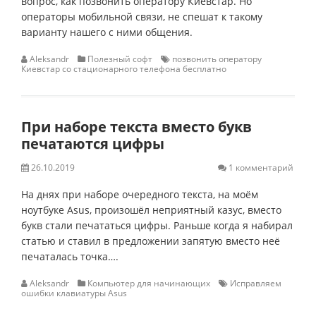
вопрос, как позвонить оператору Киевстар. Но
операторы мобильной связи, не спешат к такому
варианту нашего с ними общения.
Aleksandr
Полезный софт
позвонить оператору
Киевстар со стационарного телефона бесплатно
При наборе текста вместо букв
печатаются цифры
26.10.2019
1 комментарий
На днях при наборе очередного текста, на моём
ноутбуке Asus, произошёл неприятный казус, вместо
букв стали печататься цифры. Раньше когда я набирал
статью и ставил в предложении запятую вместо неё
печаталась точка….
Aleksandr
Компьютер для начинающих
Исправляем
ошибки клавиатуры Asus